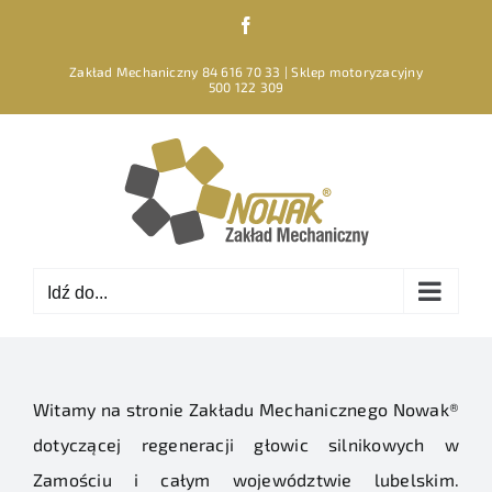
Przejdź
Facebook
do
zawartości
Zakład Mechaniczny 84 616 70 33 | Sklep motoryzacyjny
500 122 309
Idź do...
Witamy na stronie Zakładu Mechanicznego Nowak®
dotyczącej regeneracji głowic silnikowych w
Zamościu i całym województwie lubelskim.