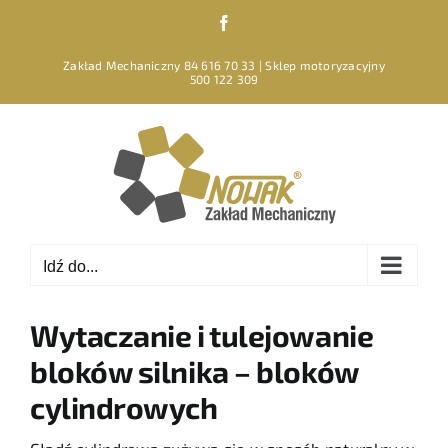
Przejdź
Facebook
do
zawartości
Zakład Mechaniczny 84 616 70 33 | Sklep motoryzacyjny
500 122 309
Idź do...
Wytaczanie i tulejowanie
bloków silnika – bloków
cylindrowych