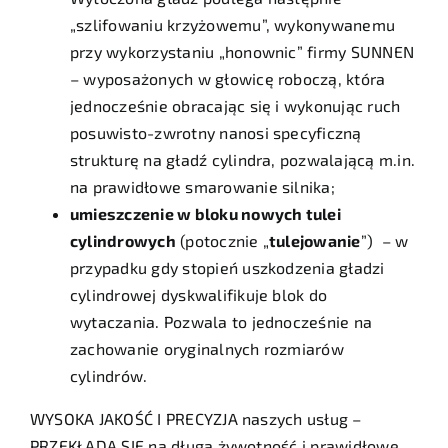
„szlifowaniu krzyżowemu”, wykonywanemu
przy wykorzystaniu „honownic” firmy SUNNEN
– wyposażonych w głowicę roboczą, która
jednocześnie obracając się i wykonując ruch
posuwisto-zwrotny nanosi specyficzną
strukturę na gładź cylindra, pozwalającą m.in.
na prawidłowe smarowanie silnika;
umieszczenie w bloku nowych tulei
cylindrowych
(potocznie „
tulejowanie
”) – w
przypadku gdy stopień uszkodzenia gładzi
cylindrowej dyskwalifikuje blok do
wytaczania. Pozwala to jednocześnie na
zachowanie oryginalnych rozmiarów
cylindrów.
WYSOKA JAKOŚĆ I PRECYZJA naszych usług –
PRZEKŁADA SIĘ na długą żywotność i prawidłowe