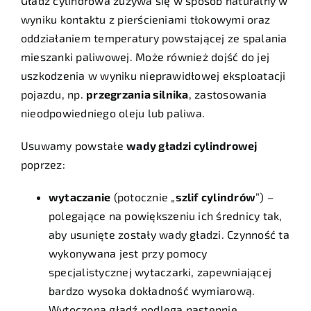
Gładź cylindrowa zużywa się w sposób naturalny w
wyniku kontaktu z pierścieniami tłokowymi oraz
oddziałaniem temperatury powstającej ze spalania
mieszanki paliwowej. Może również dojść do jej
uszkodzenia w wyniku nieprawidłowej eksploatacji
pojazdu, np.
przegrzania silnika
, zastosowania
nieodpowiedniego oleju lub paliwa.
Usuwamy powstałe
wady gładzi cylindrowej
poprzez:
wytaczanie
(potocznie „
szlif
cylindrów
”) –
polegające na powiększeniu ich średnicy tak,
aby usunięte zostały wady gładzi. Czynność ta
wykonywana jest przy pomocy
specjalistycznej wytaczarki, zapewniającej
bardzo wysoka dokładność wymiarową.
Wytoczona gładź podlega następnie